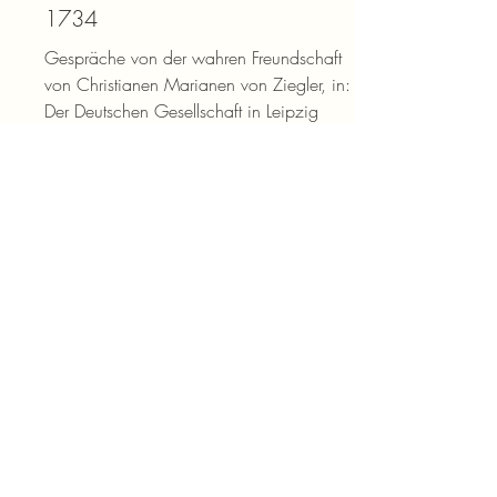
1734
Gespräche von der wahren Freundschaft
von Christianen Marianen von Ziegler, in:
Der Deutschen Gesellschaft in Leipzig
Eigene Schriften und Uebersetzungen in
gebundener und ungebundener
Schreibart. Der Andere Theil. Leipzig,
verlegts Bernhard Christoph Breitkopf, S.
308-319.
Digitalisat
1735
[Freund! Dein gelehrtes Werk sieht man
erstaunend an], in: Carl Christian
Schramm: Historischer Schauplatz, in