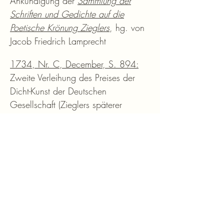
Ankündigung der
Sammlung der
Schriften und Gedichte auf die
Poetische Krönung Zieglers
, hg. von
Jacob Friedrich Lamprecht
1734, Nr. C, December, S. 894:
Zweite Verleihung des Preises der
Dicht-Kunst der Deutschen
Gesellschaft (Zieglers späterer
Ehemann Steinwehr erhält
gleichzeitig den Preis der
Beredsamkeit), Ankündigung der
Gedichte bei Breitkopf
1735
1735, Nr. IV, Januar, S. 52:
Richtigstellung der in der
Hamburger