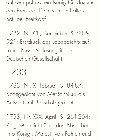
auf den polnischen König (für das sie
den Preis der Dicht-Kunst erhalten
hat) bei Breitkopf
1732, Nr. CII, December, S. 918-
921:
Erstdruck des Lobgedichts auf
Laura Bassi (Verlesung in der
Deutschen Gesellschaft)
1733
1733, Nr. X, Februar, S. 84-87:
Spottgedicht von MetRoPhiluS als
Antwort auf Bassi-Lobgedicht
1733, Nr. XXX, April, S. 261-264:
Ziegler-Gedicht über das Absterben
Ihro Königl. Majest. von Pohlen und